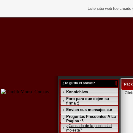
Este sitio web fue creado
¿Te gusta el animé?
Pack
Konnichiwa
Click
Foro para que dejen su
firma :)
Envien sus mensajes e.e
Preguntas Frecuentes A La
Pagina :3
¿Cansado de la publicidad
molesta?